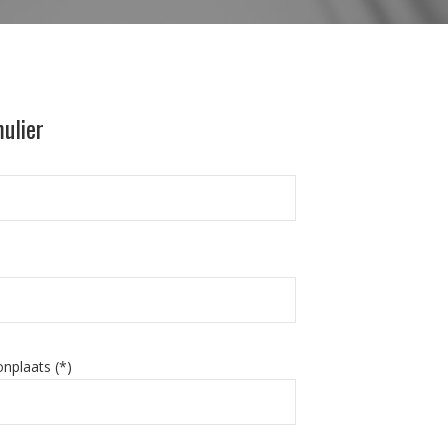
ulier
nplaats (*)