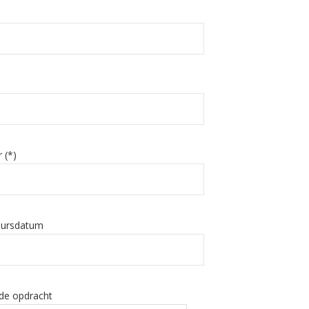
 (*)
eursdatum
 de opdracht