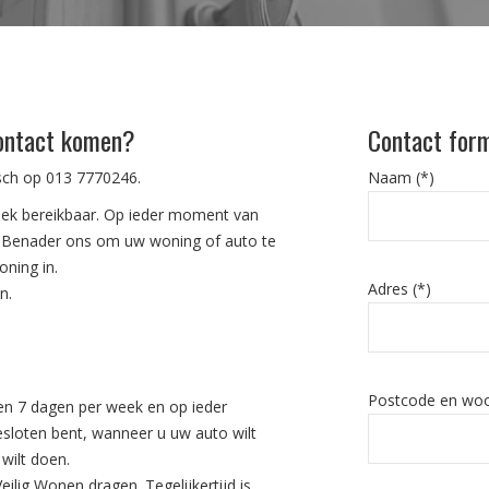
contact komen?
Contact form
isch op
013 7770246
.
Naam (*)
eek bereikbaar. Op ieder moment van
n. Benader ons om uw woning of auto te
oning in.
Adres (*)
n.
Postcode en woo
en 7 dagen per week en op ieder
sloten bent, wanneer u uw auto wilt
wilt doen.
ilig Wonen dragen. Tegelijkertijd is