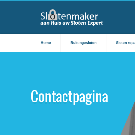
Home
Buitengesloten
Sloten rep
Contactpagina