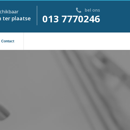
bel ons
chikbaar
013 7770246
 ter plaatse
Contact